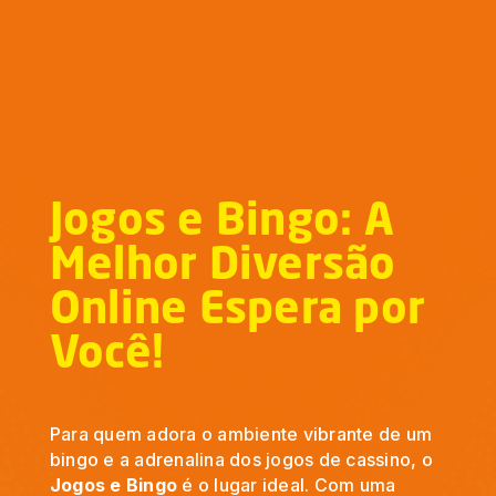
Mais jogos aqui
Jogos e Bingo: A
Melhor Diversão
Online Espera por
Você!
Para quem adora o ambiente vibrante de um
bingo e a adrenalina dos jogos de cassino, o
Jogos e Bingo
é o lugar ideal. Com uma