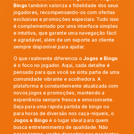
Bingo
também valoriza a fidelidade dos seus
jogadores, recompensando-os com ofertas
exclusivas e promoções especiais. Tudo isso
é complementado por uma interface simples
e intuitiva, que garante uma navegação fácil
e agradável, além de um suporte ao cliente
sempre disponível para ajudar.
O que realmente diferencia o
Jogos e Bingo
é o foco no jogador. Aqui, cada detalhe é
pensado para que você se sinta parte de uma
comunidade vibrante e acolhedora. A
plataforma é constantemente atualizada com
novos jogos e promoções, mantendo a
experiência sempre fresca e emocionante.
Seja para uma rápida partida de bingo ou
para horas de diversão nos caça-níqueis, o
Jogos e Bingo
é o lugar ideal para quem
busca entretenimento de qualidade. Não