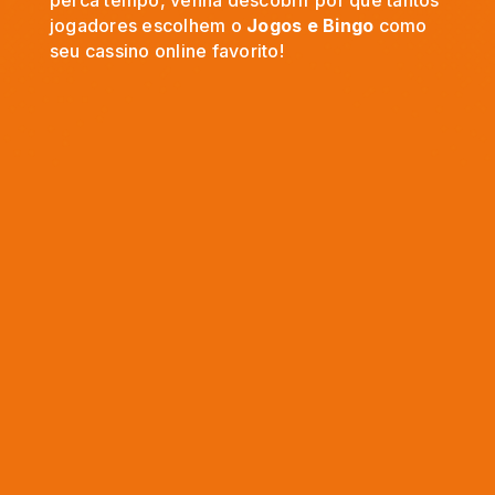
perca tempo, venha descobrir por que tantos
jogadores escolhem o
Jogos e Bingo
como
seu cassino online favorito!
Últimas promoções
Bônus de Boas-Vindas de
100% até R$1000 na VBET