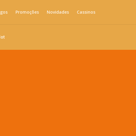
ogos
Promoções
Novidades
Cassinos
lot