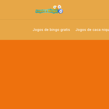
Jogos de bingo gratis
Jogos de caca niqu
Bem-vindo
universo d
jogos e bin