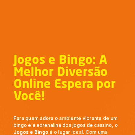
Mais jogos aqui
Jogos e Bingo: A
Melhor Diversão
Online Espera por
Você!
Para quem adora o ambiente vibrante de um
bingo e a adrenalina dos jogos de cassino, o
Jogos e Bingo
é o lugar ideal. Com uma