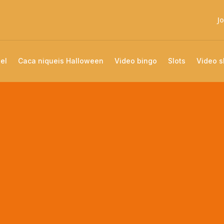
J
el
Caca niqueis Halloween
Video bingo
Slots
Video s
 ao
os
go!