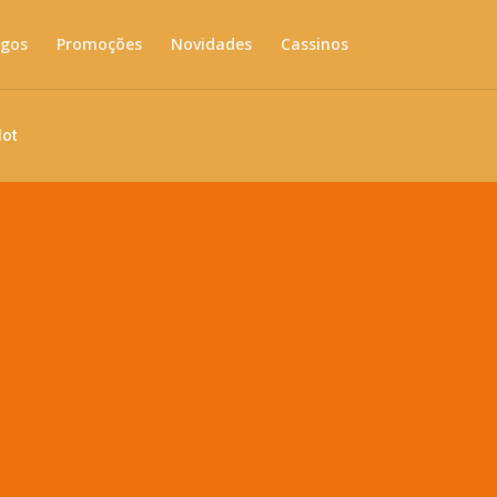
ogos
Promoções
Novidades
Cassinos
lot