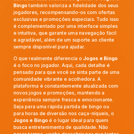
Bingo
também valoriza a fidelidade dos seus
jogadores, recompensando-os com ofertas
exclusivas e promoções especiais. Tudo isso
é complementado por uma interface simples
e intuitiva, que garante uma navegação fácil
e agradável, além de um suporte ao cliente
sempre disponível para ajudar.
O que realmente diferencia o
Jogos e Bingo
é o foco no jogador. Aqui, cada detalhe é
pensado para que você se sinta parte de uma
comunidade vibrante e acolhedora. A
plataforma é constantemente atualizada com
novos jogos e promoções, mantendo a
experiência sempre fresca e emocionante.
Seja para uma rápida partida de bingo ou
para horas de diversão nos caça-níqueis, o
Jogos e Bingo
é o lugar ideal para quem
busca entretenimento de qualidade. Não