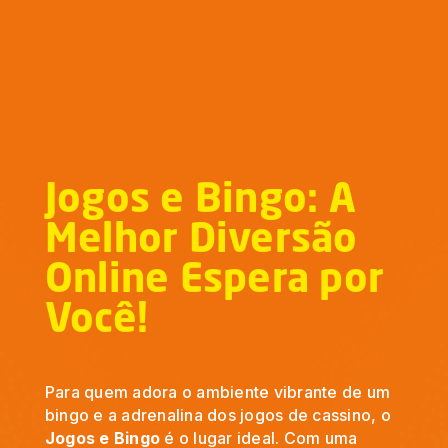
Mais jogos aqui
Jogos e Bingo: A
Melhor Diversão
Online Espera por
Você!
Para quem adora o ambiente vibrante de um
bingo e a adrenalina dos jogos de cassino, o
Jogos e Bingo
é o lugar ideal. Com uma