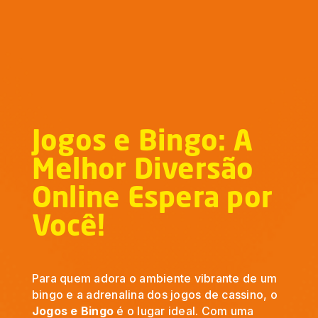
Mais jogos aqui
Jogos e Bingo: A
Melhor Diversão
Online Espera por
Você!
Para quem adora o ambiente vibrante de um
bingo e a adrenalina dos jogos de cassino, o
Jogos e Bingo
é o lugar ideal. Com uma