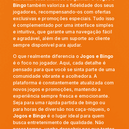
Bingo
também valoriza a fidelidade dos seus
jogadores, recompensando-os com ofertas
exclusivas e promoções especiais. Tudo isso
é complementado por uma interface simples
e intuitiva, que garante uma navegação fácil
e agradável, além de um suporte ao cliente
sempre disponível para ajudar.
O que realmente diferencia o
Jogos e Bingo
é o foco no jogador. Aqui, cada detalhe é
pensado para que você se sinta parte de uma
comunidade vibrante e acolhedora. A
plataforma é constantemente atualizada com
novos jogos e promoções, mantendo a
experiência sempre fresca e emocionante.
Seja para uma rápida partida de bingo ou
para horas de diversão nos caça-níqueis, o
Jogos e Bingo
é o lugar ideal para quem
busca entretenimento de qualidade. Não