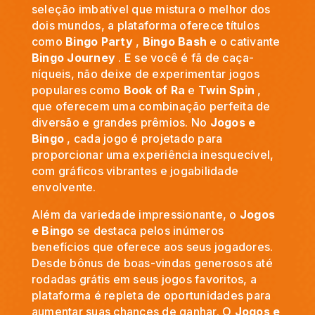
seleção imbatível que mistura o melhor dos
dois mundos, a plataforma oferece títulos
como
Bingo Party
,
Bingo Bash
e o cativante
Bingo Journey
. E se você é fã de caça-
níqueis, não deixe de experimentar jogos
populares como
Book of Ra
e
Twin Spin
,
que oferecem uma combinação perfeita de
diversão e grandes prêmios. No
Jogos e
Bingo
, cada jogo é projetado para
proporcionar uma experiência inesquecível,
com gráficos vibrantes e jogabilidade
envolvente.
Além da variedade impressionante, o
Jogos
e Bingo
se destaca pelos inúmeros
benefícios que oferece aos seus jogadores.
Desde bônus de boas-vindas generosos até
rodadas grátis em seus jogos favoritos, a
plataforma é repleta de oportunidades para
aumentar suas chances de ganhar. O
Jogos e