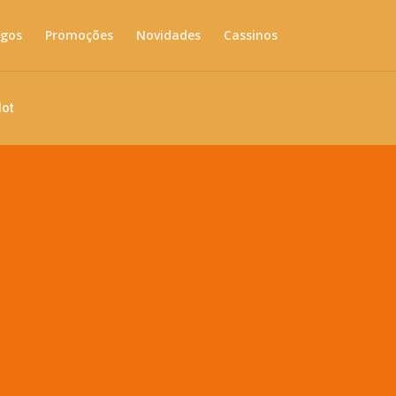
ogos
Promoções
Novidades
Cassinos
lot