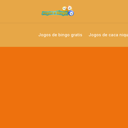
Jogos de bingo gratis
Jogos de caca niqu
Bem-vindo
universo d
jogos e bin