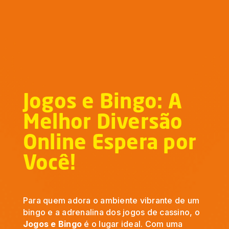
Mais jogos aqui
Jogos e Bingo: A
Melhor Diversão
Online Espera por
Você!
Para quem adora o ambiente vibrante de um
bingo e a adrenalina dos jogos de cassino, o
Jogos e Bingo
é o lugar ideal. Com uma