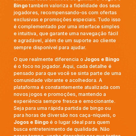
Bingo
também valoriza a fidelidade dos seus
jogadores, recompensando-os com ofertas
exclusivas e promoções especiais. Tudo isso
é complementado por uma interface simples
e intuitiva, que garante uma navegação fácil
e agradável, além de um suporte ao cliente
sempre disponível para ajudar.
O que realmente diferencia o
Jogos e Bingo
é o foco no jogador. Aqui, cada detalhe é
pensado para que você se sinta parte de uma
comunidade vibrante e acolhedora. A
plataforma é constantemente atualizada com
novos jogos e promoções, mantendo a
experiência sempre fresca e emocionante.
Seja para uma rápida partida de bingo ou
para horas de diversão nos caça-níqueis, o
Jogos e Bingo
é o lugar ideal para quem
busca entretenimento de qualidade. Não