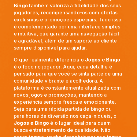
Bingo
também valoriza a fidelidade dos seus
jogadores, recompensando-os com ofertas
exclusivas e promoções especiais. Tudo isso
é complementado por uma interface simples
e intuitiva, que garante uma navegação fácil
e agradável, além de um suporte ao cliente
sempre disponível para ajudar.
O que realmente diferencia o
Jogos e Bingo
é o foco no jogador. Aqui, cada detalhe é
pensado para que você se sinta parte de uma
comunidade vibrante e acolhedora. A
plataforma é constantemente atualizada com
novos jogos e promoções, mantendo a
experiência sempre fresca e emocionante.
Seja para uma rápida partida de bingo ou
para horas de diversão nos caça-níqueis, o
Jogos e Bingo
é o lugar ideal para quem
busca entretenimento de qualidade. Não