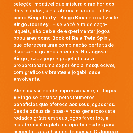
seleção imbatível que mistura o melhor dos
dois mundos, a plataforma oferece títulos
como
Bingo Party
,
Bingo Bash
e o cativante
Bingo Journey
. E se você é fã de caça-
níqueis, não deixe de experimentar jogos
populares como
Book of Ra
e
Twin Spin
,
que oferecem uma combinação perfeita de
diversão e grandes prêmios. No
Jogos e
Bingo
, cada jogo é projetado para
proporcionar uma experiência inesquecível,
com gráficos vibrantes e jogabilidade
envolvente.
Além da variedade impressionante, o
Jogos
e Bingo
se destaca pelos inúmeros
benefícios que oferece aos seus jogadores.
Desde bônus de boas-vindas generosos até
rodadas grátis em seus jogos favoritos, a
plataforma é repleta de oportunidades para
aumentar suas chances de ganhar. O
Jogos e