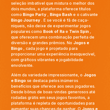
seleção imbatível que mistura o melhor dos
dois mundos, a plataforma oferece títulos
como
Bingo Party
,
Bingo Bash
e o cativante
Bingo Journey
. E se você é fã de caça-
níqueis, não deixe de experimentar jogos
populares como
Book of Ra
e
Twin Spin
,
que oferecem uma combinação perfeita de
diversão e grandes prêmios. No
Jogos e
Bingo
, cada jogo é projetado para
proporcionar uma experiência inesquecível,
com gráficos vibrantes e jogabilidade
envolvente.
Além da variedade impressionante, o
Jogos
e Bingo
se destaca pelos inúmeros
benefícios que oferece aos seus jogadores.
Desde bônus de boas-vindas generosos até
rodadas grátis em seus jogos favoritos, a
plataforma é repleta de oportunidades para
aumentar suas chances de ganhar. O
Jogos e