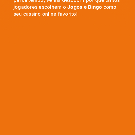
perca tempo, venha descobrir por que tantos
jogadores escolhem o
Jogos e Bingo
como
seu cassino online favorito!
Últimas promoções
Bônus de Boas-Vindas de
100% até R$1000 na VBET