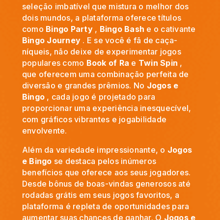
seleção imbatível que mistura o melhor dos
dois mundos, a plataforma oferece títulos
como
Bingo Party
,
Bingo Bash
e o cativante
Bingo Journey
. E se você é fã de caça-
níqueis, não deixe de experimentar jogos
populares como
Book of Ra
e
Twin Spin
,
que oferecem uma combinação perfeita de
diversão e grandes prêmios. No
Jogos e
Bingo
, cada jogo é projetado para
proporcionar uma experiência inesquecível,
com gráficos vibrantes e jogabilidade
envolvente.
Além da variedade impressionante, o
Jogos
e Bingo
se destaca pelos inúmeros
benefícios que oferece aos seus jogadores.
Desde bônus de boas-vindas generosos até
rodadas grátis em seus jogos favoritos, a
plataforma é repleta de oportunidades para
aumentar suas chances de ganhar. O
Jogos e