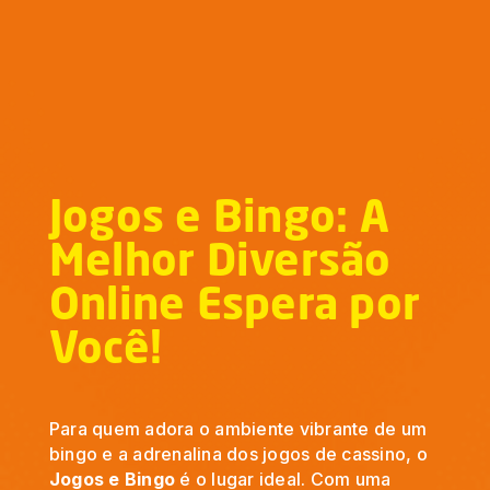
Mais jogos aqui
Jogos e Bingo: A
Melhor Diversão
Online Espera por
Você!
Para quem adora o ambiente vibrante de um
bingo e a adrenalina dos jogos de cassino, o
Jogos e Bingo
é o lugar ideal. Com uma