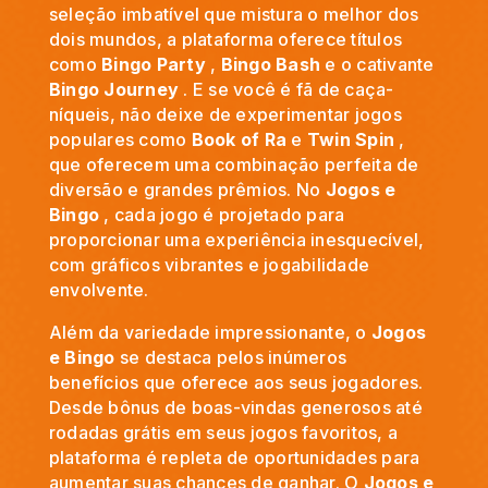
seleção imbatível que mistura o melhor dos
dois mundos, a plataforma oferece títulos
como
Bingo Party
,
Bingo Bash
e o cativante
Bingo Journey
. E se você é fã de caça-
níqueis, não deixe de experimentar jogos
populares como
Book of Ra
e
Twin Spin
,
que oferecem uma combinação perfeita de
diversão e grandes prêmios. No
Jogos e
Bingo
, cada jogo é projetado para
proporcionar uma experiência inesquecível,
com gráficos vibrantes e jogabilidade
envolvente.
Além da variedade impressionante, o
Jogos
e Bingo
se destaca pelos inúmeros
benefícios que oferece aos seus jogadores.
Desde bônus de boas-vindas generosos até
rodadas grátis em seus jogos favoritos, a
plataforma é repleta de oportunidades para
aumentar suas chances de ganhar. O
Jogos e