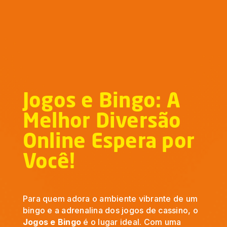
Mais jogos aqui
Jogos e Bingo: A
Melhor Diversão
Online Espera por
Você!
Para quem adora o ambiente vibrante de um
bingo e a adrenalina dos jogos de cassino, o
Jogos e Bingo
é o lugar ideal. Com uma