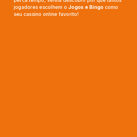
perca tempo, venha descobrir por que tantos
jogadores escolhem o
Jogos e Bingo
como
seu cassino online favorito!
Últimas promoções
Bônus de Boas-Vindas de
100% até R$1000 na VBET