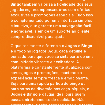
Bingo
também valoriza a fidelidade dos seus
jogadores, recompensando-os com ofertas
exclusivas e promoções especiais. Tudo isso
é complementado por uma interface simples
e intuitiva, que garante uma navegação fácil
e agradável, além de um suporte ao cliente
sempre disponível para ajudar.
O que realmente diferencia o
Jogos e Bingo
é o foco no jogador. Aqui, cada detalhe é
pensado para que você se sinta parte de uma
comunidade vibrante e acolhedora. A
plataforma é constantemente atualizada com
novos jogos e promoções, mantendo a
experiência sempre fresca e emocionante.
Seja para uma rápida partida de bingo ou
para horas de diversão nos caça-níqueis, o
Jogos e Bingo
é o lugar ideal para quem
busca entretenimento de qualidade. Não