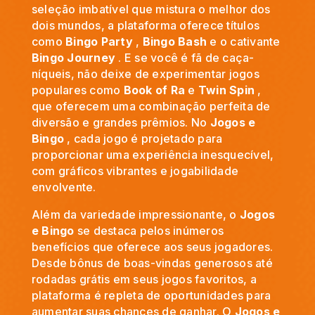
seleção imbatível que mistura o melhor dos
dois mundos, a plataforma oferece títulos
como
Bingo Party
,
Bingo Bash
e o cativante
Bingo Journey
. E se você é fã de caça-
níqueis, não deixe de experimentar jogos
populares como
Book of Ra
e
Twin Spin
,
que oferecem uma combinação perfeita de
diversão e grandes prêmios. No
Jogos e
Bingo
, cada jogo é projetado para
proporcionar uma experiência inesquecível,
com gráficos vibrantes e jogabilidade
envolvente.
Além da variedade impressionante, o
Jogos
e Bingo
se destaca pelos inúmeros
benefícios que oferece aos seus jogadores.
Desde bônus de boas-vindas generosos até
rodadas grátis em seus jogos favoritos, a
plataforma é repleta de oportunidades para
aumentar suas chances de ganhar. O
Jogos e