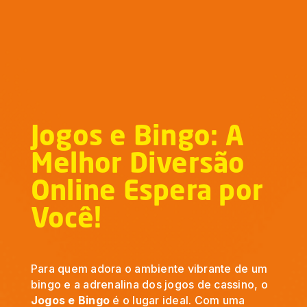
Mais jogos aqui
Jogos e Bingo: A
Melhor Diversão
Online Espera por
Você!
Para quem adora o ambiente vibrante de um
bingo e a adrenalina dos jogos de cassino, o
Jogos e Bingo
é o lugar ideal. Com uma