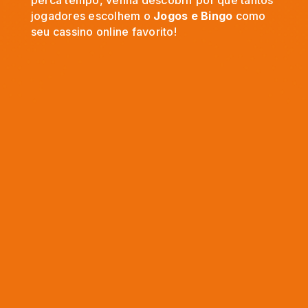
perca tempo, venha descobrir por que tantos
jogadores escolhem o
Jogos e Bingo
como
seu cassino online favorito!
Últimas promoções
Bônus de Boas-Vindas de
100% até R$1000 na VBET