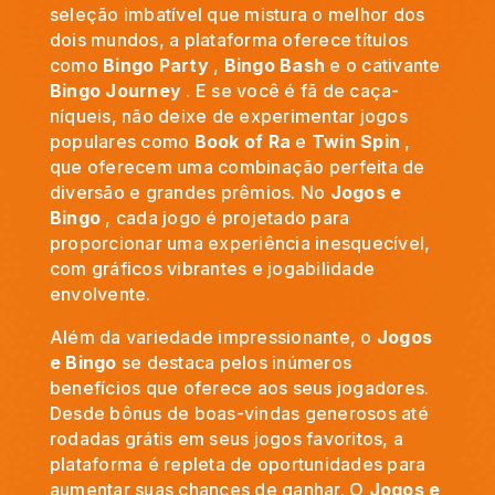
seleção imbatível que mistura o melhor dos
dois mundos, a plataforma oferece títulos
como
Bingo Party
,
Bingo Bash
e o cativante
Bingo Journey
. E se você é fã de caça-
níqueis, não deixe de experimentar jogos
populares como
Book of Ra
e
Twin Spin
,
que oferecem uma combinação perfeita de
diversão e grandes prêmios. No
Jogos e
Bingo
, cada jogo é projetado para
proporcionar uma experiência inesquecível,
com gráficos vibrantes e jogabilidade
envolvente.
Além da variedade impressionante, o
Jogos
e Bingo
se destaca pelos inúmeros
benefícios que oferece aos seus jogadores.
Desde bônus de boas-vindas generosos até
rodadas grátis em seus jogos favoritos, a
plataforma é repleta de oportunidades para
aumentar suas chances de ganhar. O
Jogos e