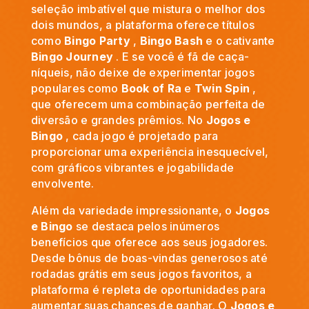
seleção imbatível que mistura o melhor dos
dois mundos, a plataforma oferece títulos
como
Bingo Party
,
Bingo Bash
e o cativante
Bingo Journey
. E se você é fã de caça-
níqueis, não deixe de experimentar jogos
populares como
Book of Ra
e
Twin Spin
,
que oferecem uma combinação perfeita de
diversão e grandes prêmios. No
Jogos e
Bingo
, cada jogo é projetado para
proporcionar uma experiência inesquecível,
com gráficos vibrantes e jogabilidade
envolvente.
Além da variedade impressionante, o
Jogos
e Bingo
se destaca pelos inúmeros
benefícios que oferece aos seus jogadores.
Desde bônus de boas-vindas generosos até
rodadas grátis em seus jogos favoritos, a
plataforma é repleta de oportunidades para
aumentar suas chances de ganhar. O
Jogos e