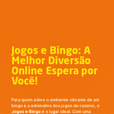
Mais jogos aqui
Jogos e Bingo: A
Melhor Diversão
Online Espera por
Você!
Para quem adora o ambiente vibrante de um
bingo e a adrenalina dos jogos de cassino, o
Jogos e Bingo
é o lugar ideal. Com uma