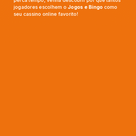
perca tempo, venha descobrir por que tantos
jogadores escolhem o
Jogos e Bingo
como
seu cassino online favorito!
Últimas promoções
Bônus de Boas-Vindas de
100% até R$1000 na VBET