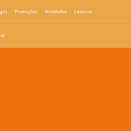
ogos
Promoções
Novidades
Cassinos
lot