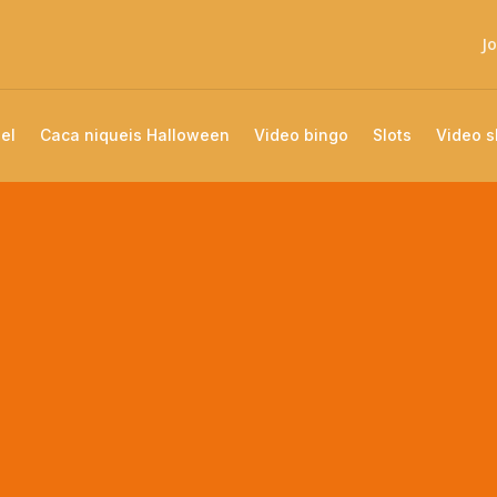
J
el
Caca niqueis Halloween
Video bingo
Slots
Video s
 ao
os
go!