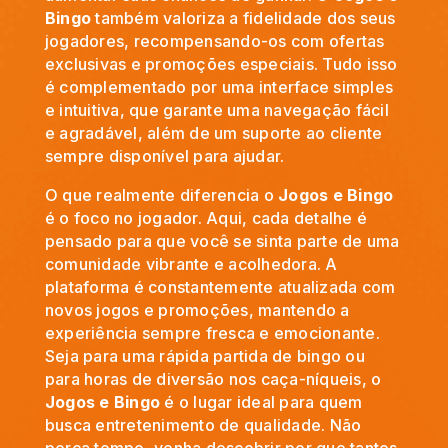
Bingo
também valoriza a fidelidade dos seus
jogadores, recompensando-os com ofertas
exclusivas e promoções especiais. Tudo isso
é complementado por uma interface simples
e intuitiva, que garante uma navegação fácil
e agradável, além de um suporte ao cliente
sempre disponível para ajudar.
O que realmente diferencia o
Jogos e Bingo
é o foco no jogador. Aqui, cada detalhe é
pensado para que você se sinta parte de uma
comunidade vibrante e acolhedora. A
plataforma é constantemente atualizada com
novos jogos e promoções, mantendo a
experiência sempre fresca e emocionante.
Seja para uma rápida partida de bingo ou
para horas de diversão nos caça-níqueis, o
Jogos e Bingo
é o lugar ideal para quem
busca entretenimento de qualidade. Não