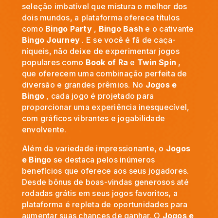
seleção imbatível que mistura o melhor dos
dois mundos, a plataforma oferece títulos
como
Bingo Party
,
Bingo Bash
e o cativante
Bingo Journey
. E se você é fã de caça-
níqueis, não deixe de experimentar jogos
populares como
Book of Ra
e
Twin Spin
,
que oferecem uma combinação perfeita de
diversão e grandes prêmios. No
Jogos e
Bingo
, cada jogo é projetado para
proporcionar uma experiência inesquecível,
com gráficos vibrantes e jogabilidade
envolvente.
Além da variedade impressionante, o
Jogos
e Bingo
se destaca pelos inúmeros
benefícios que oferece aos seus jogadores.
Desde bônus de boas-vindas generosos até
rodadas grátis em seus jogos favoritos, a
plataforma é repleta de oportunidades para
aumentar suas chances de ganhar. O
Jogos e