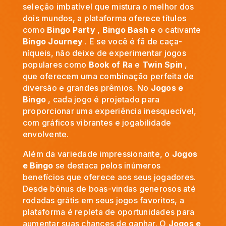
seleção imbatível que mistura o melhor dos
dois mundos, a plataforma oferece títulos
como
Bingo Party
,
Bingo Bash
e o cativante
Bingo Journey
. E se você é fã de caça-
níqueis, não deixe de experimentar jogos
populares como
Book of Ra
e
Twin Spin
,
que oferecem uma combinação perfeita de
diversão e grandes prêmios. No
Jogos e
Bingo
, cada jogo é projetado para
proporcionar uma experiência inesquecível,
com gráficos vibrantes e jogabilidade
envolvente.
Além da variedade impressionante, o
Jogos
e Bingo
se destaca pelos inúmeros
benefícios que oferece aos seus jogadores.
Desde bônus de boas-vindas generosos até
rodadas grátis em seus jogos favoritos, a
plataforma é repleta de oportunidades para
aumentar suas chances de ganhar. O
Jogos e