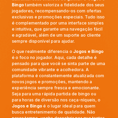
Bingo
também valoriza a fidelidade dos seus
jogadores, recompensando-os com ofertas
exclusivas e promoções especiais. Tudo isso
é complementado por uma interface simples
e intuitiva, que garante uma navegação fácil
e agradável, além de um suporte ao cliente
sempre disponível para ajudar.
O que realmente diferencia o
Jogos e Bingo
é o foco no jogador. Aqui, cada detalhe é
pensado para que você se sinta parte de uma
comunidade vibrante e acolhedora. A
plataforma é constantemente atualizada com
novos jogos e promoções, mantendo a
experiência sempre fresca e emocionante.
Seja para uma rápida partida de bingo ou
para horas de diversão nos caça-níqueis, o
Jogos e Bingo
é o lugar ideal para quem
busca entretenimento de qualidade. Não