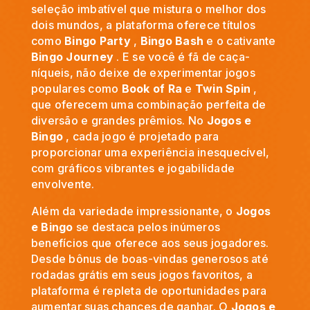
seleção imbatível que mistura o melhor dos
dois mundos, a plataforma oferece títulos
como
Bingo Party
,
Bingo Bash
e o cativante
Bingo Journey
. E se você é fã de caça-
níqueis, não deixe de experimentar jogos
populares como
Book of Ra
e
Twin Spin
,
que oferecem uma combinação perfeita de
diversão e grandes prêmios. No
Jogos e
Bingo
, cada jogo é projetado para
proporcionar uma experiência inesquecível,
com gráficos vibrantes e jogabilidade
envolvente.
Além da variedade impressionante, o
Jogos
e Bingo
se destaca pelos inúmeros
benefícios que oferece aos seus jogadores.
Desde bônus de boas-vindas generosos até
rodadas grátis em seus jogos favoritos, a
plataforma é repleta de oportunidades para
aumentar suas chances de ganhar. O
Jogos e