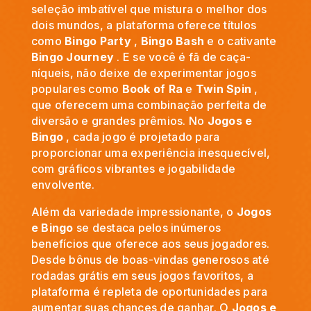
seleção imbatível que mistura o melhor dos
dois mundos, a plataforma oferece títulos
como
Bingo Party
,
Bingo Bash
e o cativante
Bingo Journey
. E se você é fã de caça-
níqueis, não deixe de experimentar jogos
populares como
Book of Ra
e
Twin Spin
,
que oferecem uma combinação perfeita de
diversão e grandes prêmios. No
Jogos e
Bingo
, cada jogo é projetado para
proporcionar uma experiência inesquecível,
com gráficos vibrantes e jogabilidade
envolvente.
Além da variedade impressionante, o
Jogos
e Bingo
se destaca pelos inúmeros
benefícios que oferece aos seus jogadores.
Desde bônus de boas-vindas generosos até
rodadas grátis em seus jogos favoritos, a
plataforma é repleta de oportunidades para
aumentar suas chances de ganhar. O
Jogos e