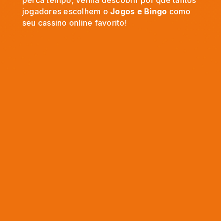
perca tempo, venha descobrir por que tantos
jogadores escolhem o
Jogos e Bingo
como
seu cassino online favorito!
Últimas promoções
Bônus de Boas-Vindas de
100% até R$1000 na VBET