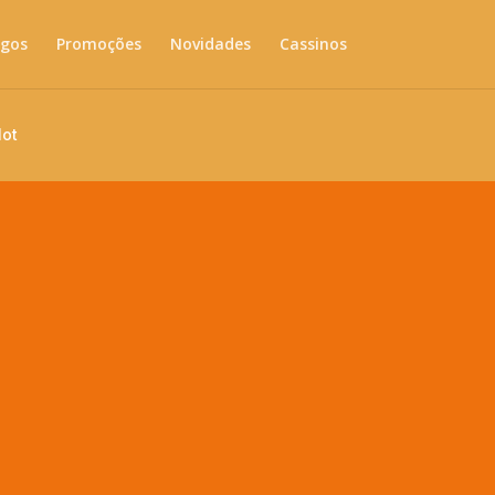
ogos
Promoções
Novidades
Cassinos
lot