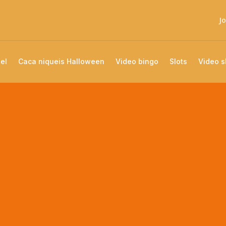
J
el
Caca niqueis Halloween
Video bingo
Slots
Video s
 ao
os
go!