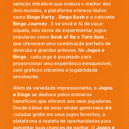
seleção imbatível que mistura o melhor dos
dois mundos, a plataforma oferece títulos
como
Bingo Party
,
Bingo Bash
e o cativante
Bingo Journey
. E se você é fã de caça-
níqueis, não deixe de experimentar jogos
populares como
Book of Ra
e
Twin Spin
,
que oferecem uma combinação perfeita de
diversão e grandes prêmios. No
Jogos e
Bingo
, cada jogo é projetado para
proporcionar uma experiência inesquecível,
com gráficos vibrantes e jogabilidade
envolvente.
Além da variedade impressionante, o
Jogos
e Bingo
se destaca pelos inúmeros
benefícios que oferece aos seus jogadores.
Desde bônus de boas-vindas generosos até
rodadas grátis em seus jogos favoritos, a
plataforma é repleta de oportunidades para
aumentar suas chances de ganhar. O
Jogos e