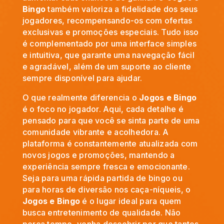
Bingo
também valoriza a fidelidade dos seus
jogadores, recompensando-os com ofertas
exclusivas e promoções especiais. Tudo isso
é complementado por uma interface simples
e intuitiva, que garante uma navegação fácil
e agradável, além de um suporte ao cliente
sempre disponível para ajudar.
O que realmente diferencia o
Jogos e Bingo
é o foco no jogador. Aqui, cada detalhe é
pensado para que você se sinta parte de uma
comunidade vibrante e acolhedora. A
plataforma é constantemente atualizada com
novos jogos e promoções, mantendo a
experiência sempre fresca e emocionante.
Seja para uma rápida partida de bingo ou
para horas de diversão nos caça-níqueis, o
Jogos e Bingo
é o lugar ideal para quem
busca entretenimento de qualidade. Não