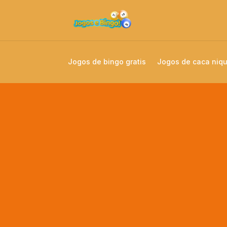
Jogos de bingo gratis
Jogos de caca niqu
Bem-vindo
universo d
jogos e bin