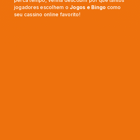
perca tempo, venha descobrir por que tantos
jogadores escolhem o
Jogos e Bingo
como
seu cassino online favorito!
Últimas promoções
Bônus de Boas-Vindas de
100% até R$1000 na VBET