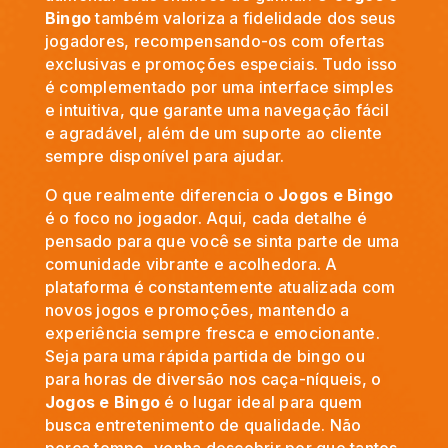
Bingo
também valoriza a fidelidade dos seus
jogadores, recompensando-os com ofertas
exclusivas e promoções especiais. Tudo isso
é complementado por uma interface simples
e intuitiva, que garante uma navegação fácil
e agradável, além de um suporte ao cliente
sempre disponível para ajudar.
O que realmente diferencia o
Jogos e Bingo
é o foco no jogador. Aqui, cada detalhe é
pensado para que você se sinta parte de uma
comunidade vibrante e acolhedora. A
plataforma é constantemente atualizada com
novos jogos e promoções, mantendo a
experiência sempre fresca e emocionante.
Seja para uma rápida partida de bingo ou
para horas de diversão nos caça-níqueis, o
Jogos e Bingo
é o lugar ideal para quem
busca entretenimento de qualidade. Não