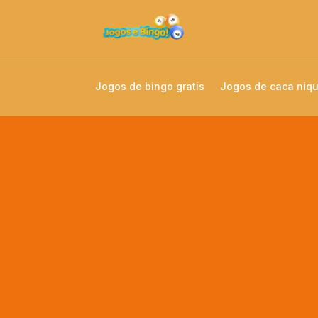
Jogos de bingo gratis
Jogos de caca niqu
Bem-vindo
universo d
jogos e bin