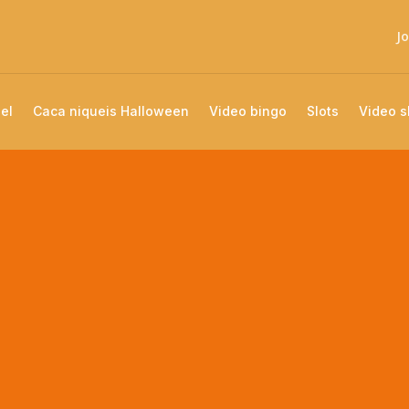
J
el
Caca niqueis Halloween
Video bingo
Slots
Video s
 ao
os
go!