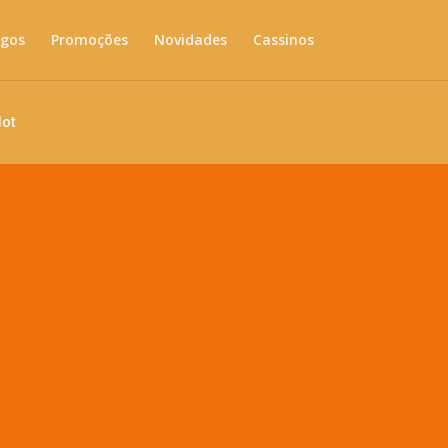
ogos
Promoções
Novidades
Cassinos
lot