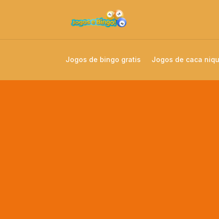
Jogos de bingo gratis
Jogos de caca niqu
Bem-vindo
universo d
jogos e bin