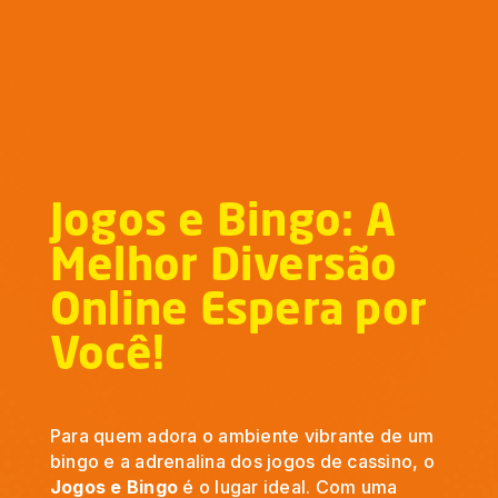
Mais jogos aqui
Jogos e Bingo: A
Melhor Diversão
Online Espera por
Você!
Para quem adora o ambiente vibrante de um
bingo e a adrenalina dos jogos de cassino, o
Jogos e Bingo
é o lugar ideal. Com uma