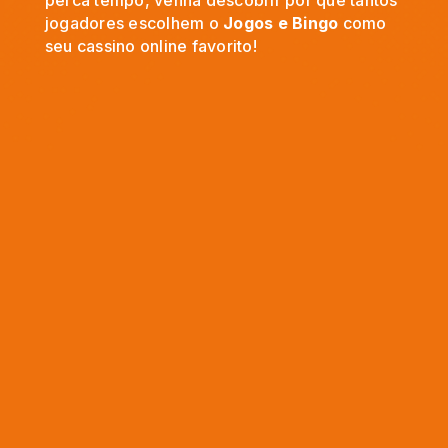
perca tempo, venha descobrir por que tantos
jogadores escolhem o
Jogos e Bingo
como
seu cassino online favorito!
Últimas promoções
Bônus de Boas-Vindas de
100% até R$1000 na VBET