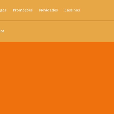
ogos
Promoções
Novidades
Cassinos
lot