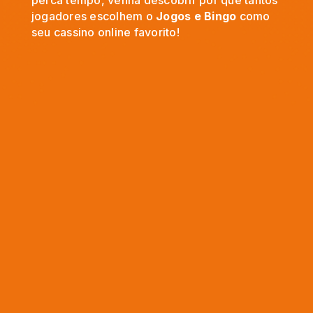
perca tempo, venha descobrir por que tantos
jogadores escolhem o
Jogos e Bingo
como
seu cassino online favorito!
Últimas promoções
Bônus de Boas-Vindas de
100% até R$1000 na VBET