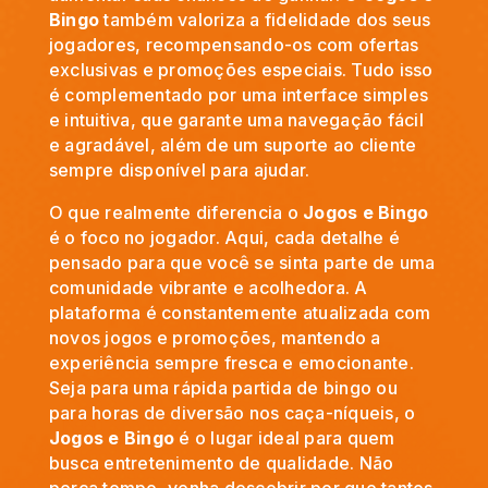
Bingo
também valoriza a fidelidade dos seus
jogadores, recompensando-os com ofertas
exclusivas e promoções especiais. Tudo isso
é complementado por uma interface simples
e intuitiva, que garante uma navegação fácil
e agradável, além de um suporte ao cliente
sempre disponível para ajudar.
O que realmente diferencia o
Jogos e Bingo
é o foco no jogador. Aqui, cada detalhe é
pensado para que você se sinta parte de uma
comunidade vibrante e acolhedora. A
plataforma é constantemente atualizada com
novos jogos e promoções, mantendo a
experiência sempre fresca e emocionante.
Seja para uma rápida partida de bingo ou
para horas de diversão nos caça-níqueis, o
Jogos e Bingo
é o lugar ideal para quem
busca entretenimento de qualidade. Não