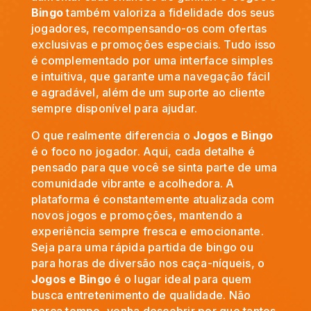
Bingo
também valoriza a fidelidade dos seus
jogadores, recompensando-os com ofertas
exclusivas e promoções especiais. Tudo isso
é complementado por uma interface simples
e intuitiva, que garante uma navegação fácil
e agradável, além de um suporte ao cliente
sempre disponível para ajudar.
O que realmente diferencia o
Jogos e Bingo
é o foco no jogador. Aqui, cada detalhe é
pensado para que você se sinta parte de uma
comunidade vibrante e acolhedora. A
plataforma é constantemente atualizada com
novos jogos e promoções, mantendo a
experiência sempre fresca e emocionante.
Seja para uma rápida partida de bingo ou
para horas de diversão nos caça-níqueis, o
Jogos e Bingo
é o lugar ideal para quem
busca entretenimento de qualidade. Não