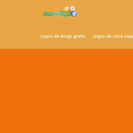
Jogos de bingo gratis
Jogos de caca niqu
Bem-vindo
universo d
jogos e bin