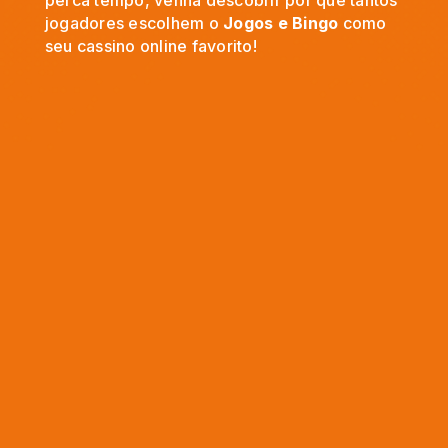
perca tempo, venha descobrir por que tantos
jogadores escolhem o
Jogos e Bingo
como
seu cassino online favorito!
Últimas promoções
Bônus de Boas-Vindas de
100% até R$1000 na VBET