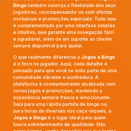
Bingo
também valoriza a fidelidade dos seus
jogadores, recompensando-os com ofertas
exclusivas e promoções especiais. Tudo isso
é complementado por uma interface simples
e intuitiva, que garante uma navegação fácil
e agradável, além de um suporte ao cliente
sempre disponível para ajudar.
O que realmente diferencia o
Jogos e Bingo
é o foco no jogador. Aqui, cada detalhe é
pensado para que você se sinta parte de uma
comunidade vibrante e acolhedora. A
plataforma é constantemente atualizada com
novos jogos e promoções, mantendo a
experiência sempre fresca e emocionante.
Seja para uma rápida partida de bingo ou
para horas de diversão nos caça-níqueis, o
Jogos e Bingo
é o lugar ideal para quem
busca entretenimento de qualidade. Não