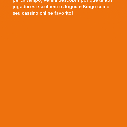
perca tempo, venha descobrir por que tantos
jogadores escolhem o
Jogos e Bingo
como
seu cassino online favorito!
Últimas promoções
Bônus de Boas-Vindas de
100% até R$1000 na VBET