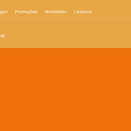
ogos
Promoções
Novidades
Cassinos
lot