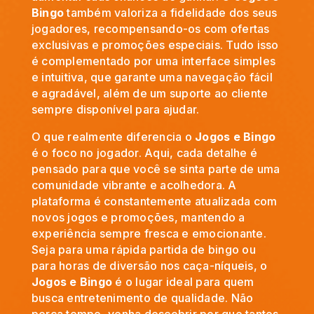
Bingo
também valoriza a fidelidade dos seus
jogadores, recompensando-os com ofertas
exclusivas e promoções especiais. Tudo isso
é complementado por uma interface simples
e intuitiva, que garante uma navegação fácil
e agradável, além de um suporte ao cliente
sempre disponível para ajudar.
O que realmente diferencia o
Jogos e Bingo
é o foco no jogador. Aqui, cada detalhe é
pensado para que você se sinta parte de uma
comunidade vibrante e acolhedora. A
plataforma é constantemente atualizada com
novos jogos e promoções, mantendo a
experiência sempre fresca e emocionante.
Seja para uma rápida partida de bingo ou
para horas de diversão nos caça-níqueis, o
Jogos e Bingo
é o lugar ideal para quem
busca entretenimento de qualidade. Não