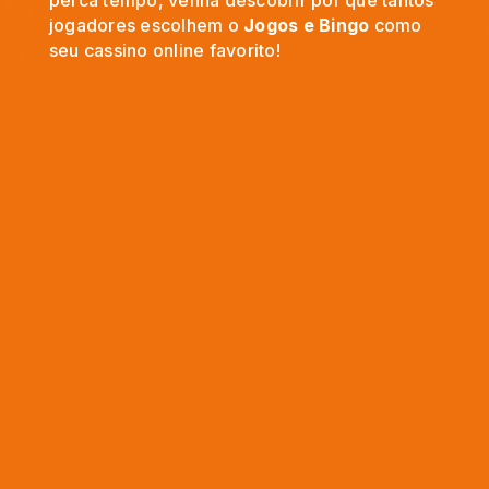
perca tempo, venha descobrir por que tantos
jogadores escolhem o
Jogos e Bingo
como
seu cassino online favorito!
Últimas promoções
Bônus de Boas-Vindas de
100% até R$1000 na VBET