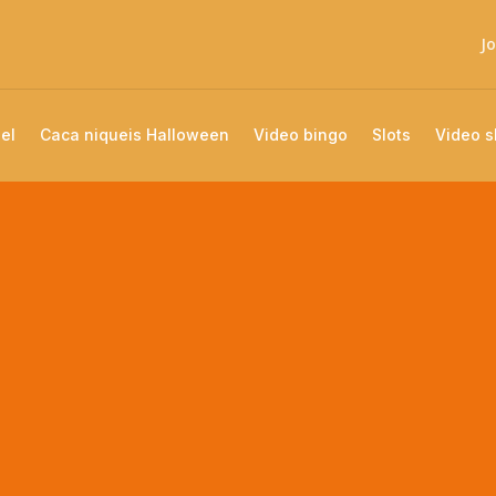
J
el
Caca niqueis Halloween
Video bingo
Slots
Video s
 ao
os
go!