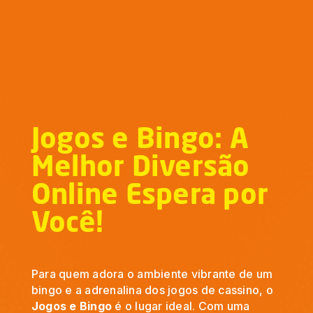
Mais jogos aqui
Jogos e Bingo: A
Melhor Diversão
Online Espera por
Você!
Para quem adora o ambiente vibrante de um
bingo e a adrenalina dos jogos de cassino, o
Jogos e Bingo
é o lugar ideal. Com uma