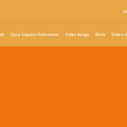
J
el
Caca niqueis Halloween
Video bingo
Slots
Video s
 ao
os
go!