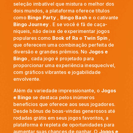
seleção imbatível que mistura o melhor dos
dois mundos, a plataforma oferece títulos
como
Bingo Party
,
Bingo Bash
e o cativante
Bingo Journey
. E se você é fã de caça-
níqueis, não deixe de experimentar jogos
populares como
Book of Ra
e
Twin Spin
,
que oferecem uma combinação perfeita de
diversão e grandes prêmios. No
Jogos e
Bingo
, cada jogo é projetado para
proporcionar uma experiência inesquecível,
com gráficos vibrantes e jogabilidade
envolvente.
Além da variedade impressionante, o
Jogos
e Bingo
se destaca pelos inúmeros
benefícios que oferece aos seus jogadores.
Desde bônus de boas-vindas generosos até
rodadas grátis em seus jogos favoritos, a
plataforma é repleta de oportunidades para
aumentar suas chances de ganhar. O
Jogos e